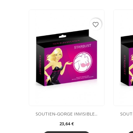
favorite_border
SOUTIEN-GORGE INVISIBLE...
SOUTI
Prix
23,64 €
Aperçu rapide
