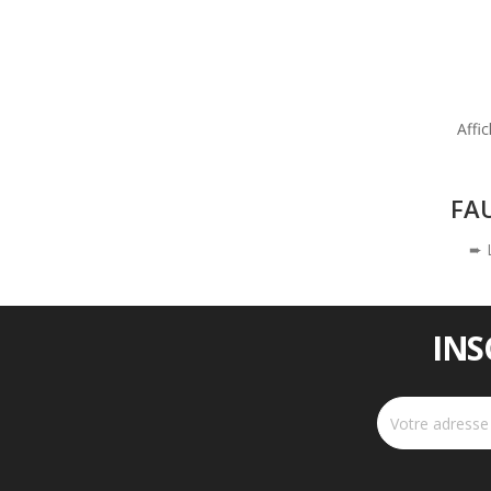
Affic
FAU
➨ L
INS