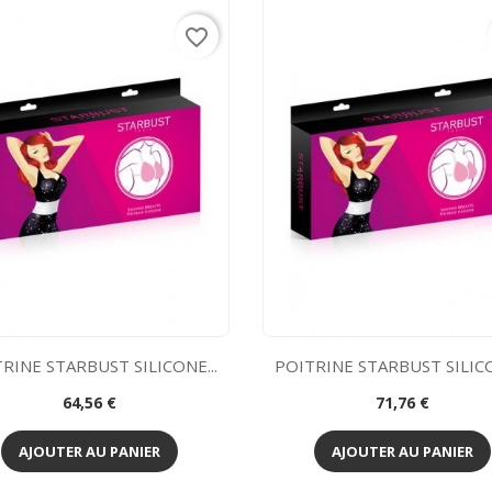
favorite_border
RINE STARBUST SILICONE...
POITRINE STARBUST SILICO
Prix
Prix
64,56 €
71,76 €
Aperçu rapide
Aperçu rapide


AJOUTER AU PANIER
AJOUTER AU PANIER