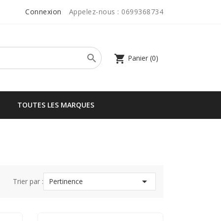
Connexion
Appelez-nous :
0699368734

shopping_cart
Panier
(0)
TOUTES LES MARQUES

Trier par :
Pertinence