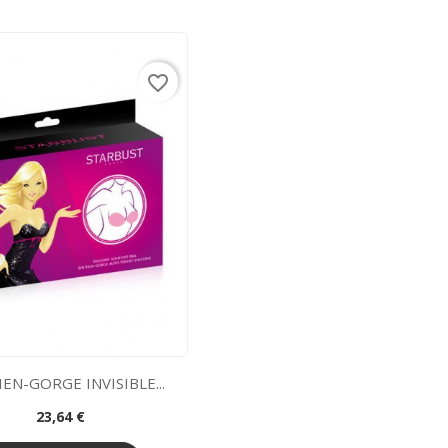
favorite_border
EN-GORGE INVISIBLE...
Prix
23,64 €
Aperçu rapide
