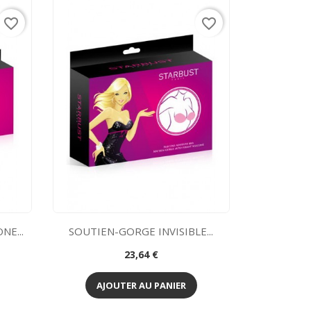
favorite_border
favorite_border
NE...
SOUTIEN-GORGE INVISIBLE...
Prix
23,64 €
Aperçu rapide

AJOUTER AU PANIER