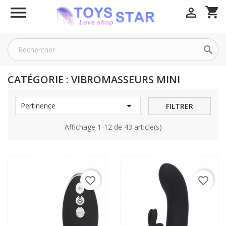

shopping_cart


CATÉGORIE : VIBROMASSEURS MINI

Pertinence
FILTRER
Affichage 1-12 de 43 article(s)
favorite_border
favorite_border