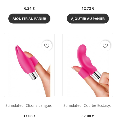
Prix
Prix
6,24 €
12,72 €
AJOUTER AU PANIER
AJOUTER AU PANIER
favorite_border
favorite_border
Stimulateur Clitoris Langue...
Stimulateur Courbé Ecstasy...
Prix
Prix
37,08 €
37,08 €