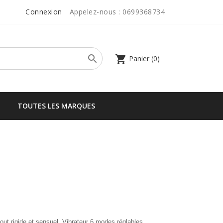
Connexion
Appelez-nous :
0699368734

shopping_cart
Panier
(0)
TOUTES LES MARQUES
 rigide et sensuel. Vibrateur 6 modes réglables.