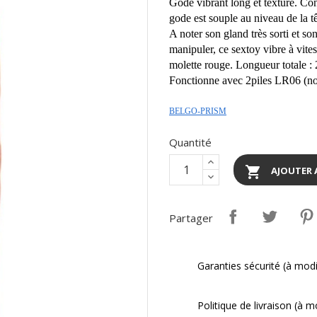
Gode vibrant long et texturé. Co
gode est souple au niveau de la tê
A noter son gland très sorti et s
manipuler, ce sextoy vibre à vite
molette rouge. Longueur totale 
Fonctionne avec 2piles LR06 (no
BELGO-PRISM
Quantité

AJOUTER 
Partager
Garanties sécurité (à mod
Politique de livraison (à 