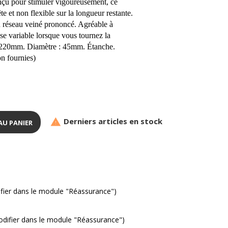
nçu pour stimuler vigoureusement, ce
te et non flexible sur la longueur restante.
on réseau veiné prononcé. Agréable à
sse variable lorsque vous tournez la
: 220mm. Diamètre : 45mm. Étanche.
n fournies)
Derniers articles en stock

AU PANIER
ifier dans le module "Réassurance")
modifier dans le module "Réassurance")