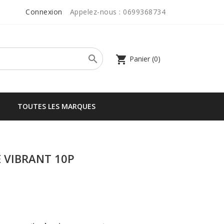
Connexion
Appelez-nous :
0699368734

shopping_cart
Panier
(0)
TOUTES LES MARQUES
E VIBRANT 10P