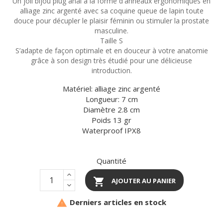
Un joli bijou plug anal à la forme d'anneaux ergonomiques en
alliage zinc argenté avec sa coquine queue de lapin toute
douce pour décupler le plaisir féminin ou stimuler la prostate
masculine.
Taille S
S’adapte de façon optimale et en douceur à votre anatomie
grâce à son design très étudié pour une délicieuse
introduction.
Matériel: alliage zinc argenté
Longueur: 7 cm
Diamètre 2.8 cm
Poids 13 gr
Waterproof IPX8
Quantité

AJOUTER AU PANIER
Derniers articles en stock
