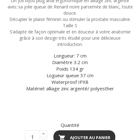
Un joli bijou plug anal ergonomique en alliage zinc argenté
avec sa jolie queue de Renard noire parsemée de blanc, toute
douce.
Décupler le plaisir féminin ou stimuler la prostate masculine.
Taille S
S’adapte de façon optimale et en douceur à votre anatomie
grâce à son design très étudié pour une délicieuse
introduction.
Longueur: 7 cm
Diamètre 3.2 cm
Poids 134 gr
Logueur queue 37 cm
Waterproof IPX8
Matériel: alliage zinc argenté/ polyesther
Quantité

AJOUTER AU PANIER