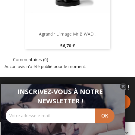
Agrandir L'image Mr B WAD...
Prix
56,70 €
Commentaires (0)
Aucun avis n'a été publié pour le moment.
INSCRIVEZ-VOUS À NOTRE NEWSLETTER !
INSCRIVEZ-VOUS À NOTRE
NEWSLETTER !
PRODUITS
