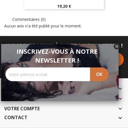
Prix
19,20 €
Commentaires (0)
Aucun avis n'a été publié pour le moment.
INSCRIVEZ-VOUS À NOTRE NEWSLETTER !
INSCRIVEZ-VOUS À NOTRE
NEWSLETTER !
PRODUITS

NOTRE SOCIÉTÉ

VOTRE COMPTE

CONTACT