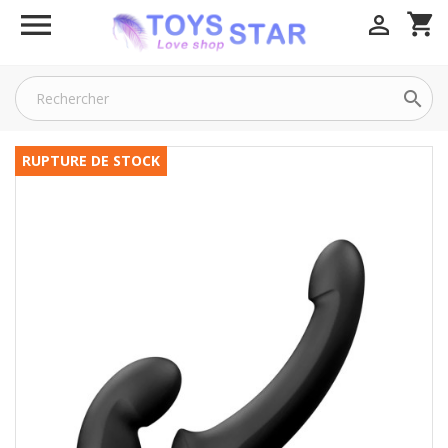

shopping_cart


RUPTURE DE STOCK