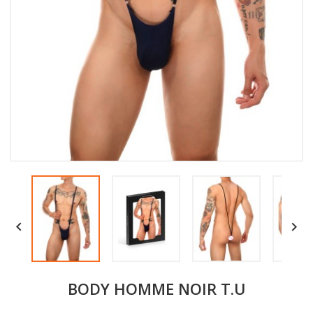


BODY HOMME NOIR T.U