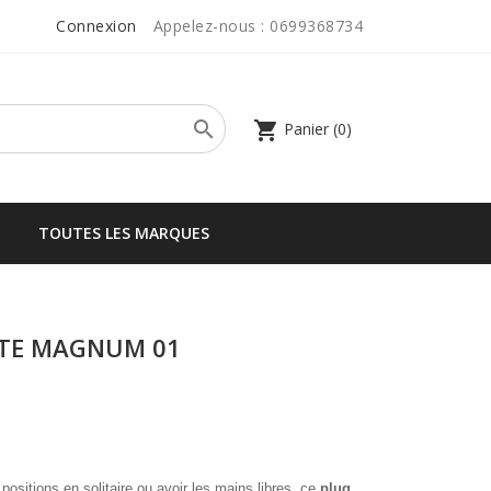
Connexion
Appelez-nous :
0699368734

shopping_cart
Panier
(0)
TOUTES LES MARQUES
STE MAGNUM 01
ositions en solitaire ou avoir les mains libres, ce
plug