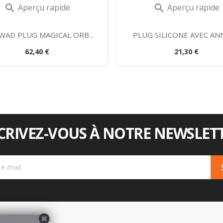
Aperçu rapide
Aperçu rapide


 WAD PLUG MAGICAL ORB...
PLUG SILICONE AVEC AN
Prix
Prix
62,40 €
21,30 €
CRIVEZ-VOUS À NOTRE NEWSLETT