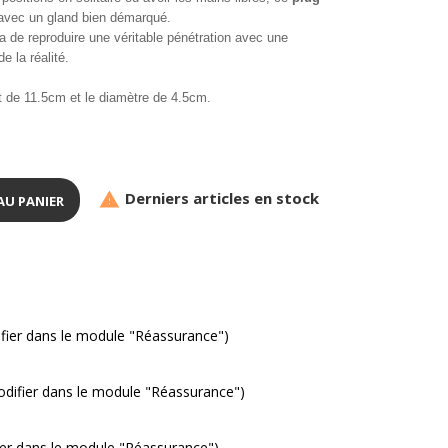
 avec un gland bien démarqué.
a de reproduire une véritable pénétration avec une
e la réalité.
t de 11.5cm et le diamètre de 4.5cm.
Derniers articles en stock

AU PANIER
ifier dans le module "Réassurance")
modifier dans le module "Réassurance")
fier dans le module "Réassurance")