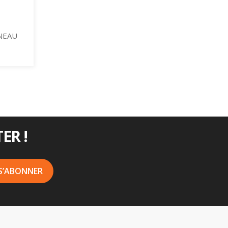
NEAU
ER !